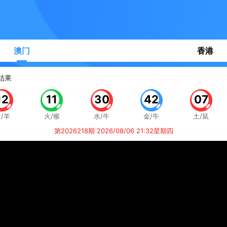
澳门
香港
结果
12
11
30
42
07
/羊
火/猴
水/牛
金/牛
土/鼠
第2026218期 2026/08/06 21:32星期四