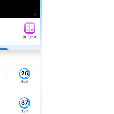
🔇"
复试计算
26
金/蛇
37
土/马