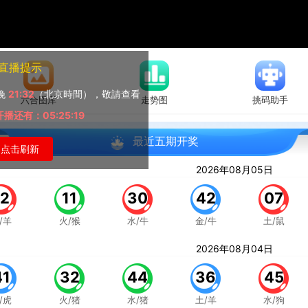
直播提示
晚
21:32
（北京時間），敬請查看
六合图库
走势图
挑码助手
播还有：05:25:19
最近五期开奖
点击刷新
2026年08月05日
12
11
30
42
07
/羊
火/猴
水/牛
金/牛
土/鼠
2026年08月04日
41
32
44
36
45
/虎
火/猪
水/猪
土/羊
水/狗