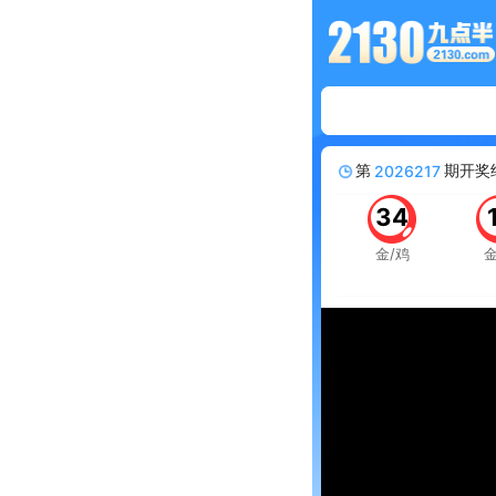
第
期开奖
2026217
34
金/鸡
金