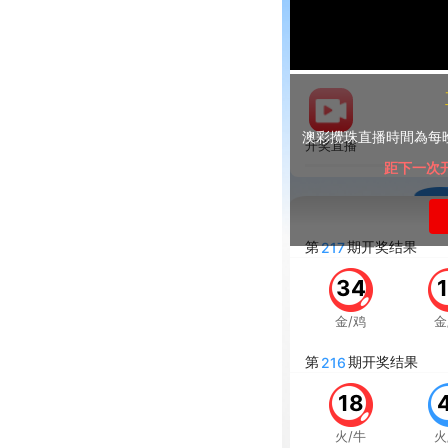
澳彩攪珠直播時間為每
开奖直播
距下一次开
第
期开奖结果
217
34
金/鸡
金
第
期开奖结果
216
18
火/牛
火